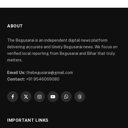
ABOUT
The Begusarai is an independent digital news platform
delivering accurate and timely Begusarai news. We focus on
verified local reporting from Begusarai and Bihar that truly
matters.
Email Us:
thebegusarai@gmail.com
Contact:
+91 9546069080
Facebook
X
Instagram
YouTube
WhatsApp
Threads
(Twitter)
IMPORTANT LINKS