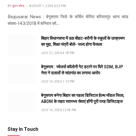
BY
सुमन सौरब
AUGUST 1, 2026 6:22 PM
Begusarai News : बेगूसराय जिले के चर्चित चेरिया बरियारपुर थाना कांड
संख्या-143/2018 में शनिवार को…
बिहार विधानसभा में उठा बीहट-बरौनी के स्कूलों के उत्क्रमण
का मुद्दा, शिक्षा मंत्री बोले- जल्द होगा फैसला
JULY 21, 2026 4:18 PM
बेगूसराय : ज्वेलर्स कॉलोनी गेट हटाने पर घिरे SDM, BJP
नेता ने दलालों से सांठगांठ का लगाया आरोप
JULY 14, 2026 1:10 PM
बेगूसराय बनेगा बिहार का पहला डिजिटल हेल्थ मॉडल जिला,
ABDM के तहत स्वास्थ्य सेवाएं होंगी पूरी तरह डिजिटाइज
JULY 14, 2026 12:04 PM
Stay In Touch