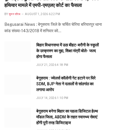
हथियार मामले में एमपी-एमएलए कोर्ट का फैसला
BY
सुमन सौरब
AUGUST 1, 2026 6:22 PM
Begusarai News : बेगूसराय जिले के चर्चित चेरिया बरियारपुर थाना
कांड संख्या-143/2018 में शनिवार को…
बिहार विधानसभा में उठा बीहट-बरौनी के स्कूलों
के उत्क्रमण का मुद्दा, शिक्षा मंत्री बोले- जल्द
होगा फैसला
JULY 21, 2026 4:18 PM
बेगूसराय : ज्वेलर्स कॉलोनी गेट हटाने पर घिरे
SDM, BJP नेता ने दलालों से सांठगांठ का
लगाया आरोप
JULY 14, 2026 1:10 PM
बेगूसराय बनेगा बिहार का पहला डिजिटल हेल्थ
मॉडल जिला, ABDM के तहत स्वास्थ्य सेवाएं
होंगी पूरी तरह डिजिटाइज