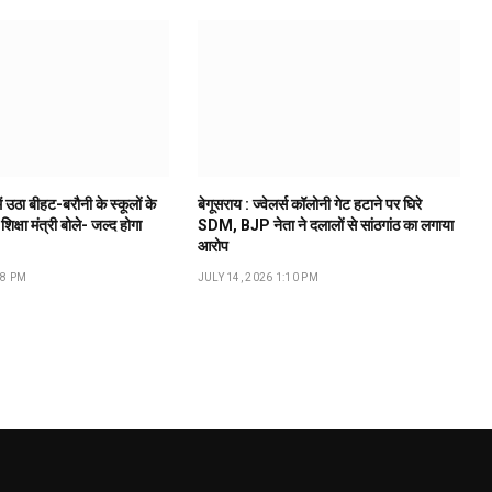
ं उठा बीहट-बरौनी के स्कूलों के
बेगूसराय : ज्वेलर्स कॉलोनी गेट हटाने पर घिरे
 शिक्षा मंत्री बोले- जल्द होगा
SDM, BJP नेता ने दलालों से सांठगांठ का लगाया
आरोप
18 PM
JULY 14, 2026 1:10 PM