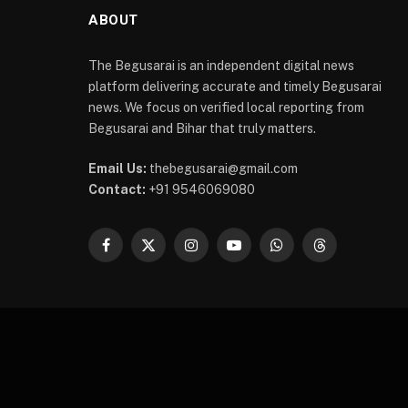
ABOUT
The Begusarai is an independent digital news
platform delivering accurate and timely Begusarai
news. We focus on verified local reporting from
Begusarai and Bihar that truly matters.
Email Us:
thebegusarai@gmail.com
Contact:
+91 9546069080
Facebook
X
Instagram
YouTube
WhatsApp
Threads
(Twitter)