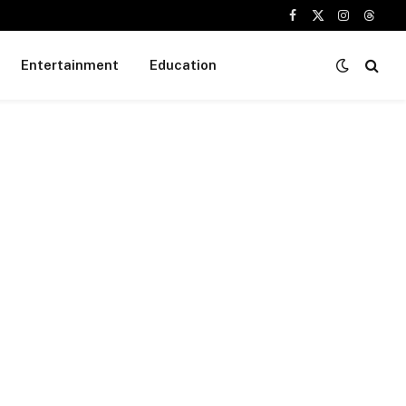
Facebook
X
Instagram
Threa
(Twitter)
Entertainment
Education