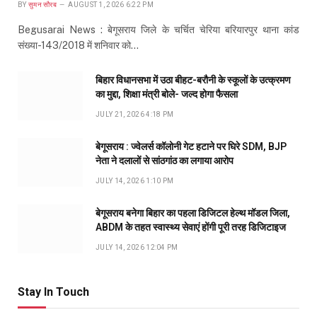
BY
सुमन सौरब
AUGUST 1, 2026 6:22 PM
Begusarai News : बेगूसराय जिले के चर्चित चेरिया बरियारपुर थाना कांड
संख्या-143/2018 में शनिवार को…
बिहार विधानसभा में उठा बीहट-बरौनी के स्कूलों के उत्क्रमण
का मुद्दा, शिक्षा मंत्री बोले- जल्द होगा फैसला
JULY 21, 2026 4:18 PM
बेगूसराय : ज्वेलर्स कॉलोनी गेट हटाने पर घिरे SDM, BJP
नेता ने दलालों से सांठगांठ का लगाया आरोप
JULY 14, 2026 1:10 PM
बेगूसराय बनेगा बिहार का पहला डिजिटल हेल्थ मॉडल जिला,
ABDM के तहत स्वास्थ्य सेवाएं होंगी पूरी तरह डिजिटाइज
JULY 14, 2026 12:04 PM
Stay In Touch