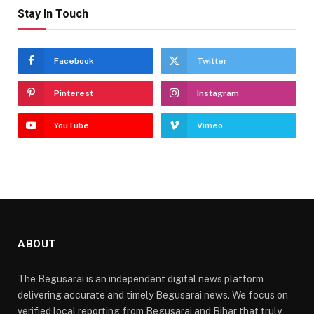
Stay In Touch
Facebook
Twitter
Pinterest
Instagram
YouTube
Vimeo
ABOUT
The Begusarai is an independent digital news platform
delivering accurate and timely Begusarai news. We focus on
verified local reporting from Begusarai and Bihar that truly