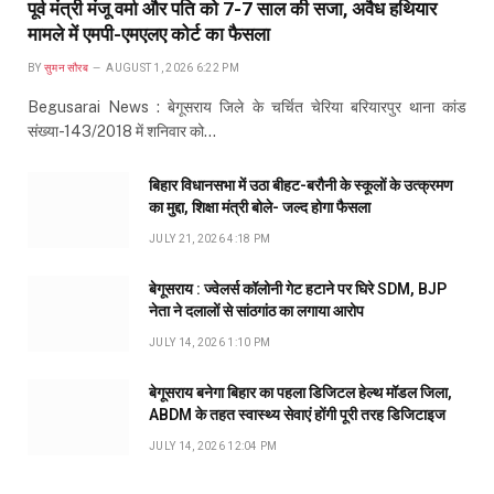
पूर्व मंत्री मंजू वर्मा और पति को 7-7 साल की सजा, अवैध हथियार
मामले में एमपी-एमएलए कोर्ट का फैसला
BY
सुमन सौरब
AUGUST 1, 2026 6:22 PM
Begusarai News : बेगूसराय जिले के चर्चित चेरिया बरियारपुर थाना कांड
संख्या-143/2018 में शनिवार को…
बिहार विधानसभा में उठा बीहट-बरौनी के स्कूलों के उत्क्रमण
का मुद्दा, शिक्षा मंत्री बोले- जल्द होगा फैसला
JULY 21, 2026 4:18 PM
बेगूसराय : ज्वेलर्स कॉलोनी गेट हटाने पर घिरे SDM, BJP
नेता ने दलालों से सांठगांठ का लगाया आरोप
JULY 14, 2026 1:10 PM
बेगूसराय बनेगा बिहार का पहला डिजिटल हेल्थ मॉडल जिला,
ABDM के तहत स्वास्थ्य सेवाएं होंगी पूरी तरह डिजिटाइज
JULY 14, 2026 12:04 PM