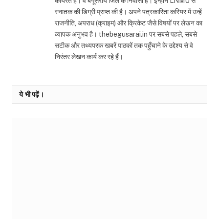
कार्यरत हैं। वे बेगूसराय जिले के निवासी हैं। इन्होंने LNMU से
स्नातक की डिग्री प्राप्त की है। अपने पत्रकारिता करियर में उन्हें
राजनीति, अपराध (क्राइम) और क्रिकेट जैसे विषयों पर लेखन का
व्यापक अनुभव है। thebegusarai.in पर सबसे पहले, सबसे
सटीक और तथ्यपरक खबरें पाठकों तक पहुँचाने के उद्देश्य से वे
निरंतर लेखन कार्य कर रहे हैं।
ये भी पढ़ें।