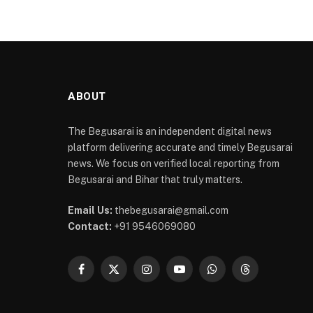
ABOUT
The Begusarai is an independent digital news
platform delivering accurate and timely Begusarai
news. We focus on verified local reporting from
Begusarai and Bihar that truly matters.
Email Us:
thebegusarai@gmail.com
Contact:
+91 9546069080
Facebook
X
Instagram
YouTube
WhatsApp
Threads
(Twitter)