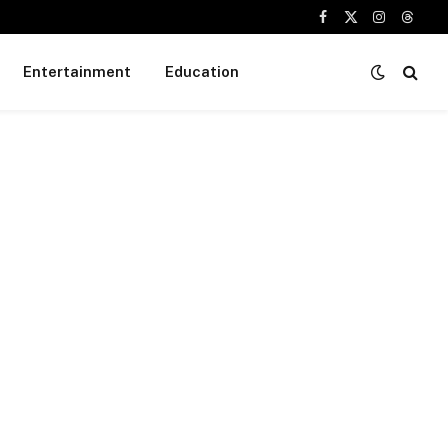
Facebook
X
Instagram
Threa
(Twitter)
Entertainment
Education