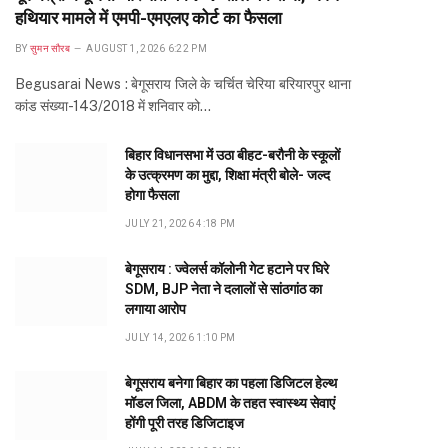
हथियार मामले में एमपी-एमएलए कोर्ट का फैसला
BY
सुमन सौरब
AUGUST 1, 2026 6:22 PM
Begusarai News : बेगूसराय जिले के चर्चित चेरिया बरियारपुर थाना
कांड संख्या-143/2018 में शनिवार को…
बिहार विधानसभा में उठा बीहट-बरौनी के स्कूलों
के उत्क्रमण का मुद्दा, शिक्षा मंत्री बोले- जल्द
होगा फैसला
JULY 21, 2026 4:18 PM
बेगूसराय : ज्वेलर्स कॉलोनी गेट हटाने पर घिरे
SDM, BJP नेता ने दलालों से सांठगांठ का
लगाया आरोप
JULY 14, 2026 1:10 PM
बेगूसराय बनेगा बिहार का पहला डिजिटल हेल्थ
मॉडल जिला, ABDM के तहत स्वास्थ्य सेवाएं
होंगी पूरी तरह डिजिटाइज