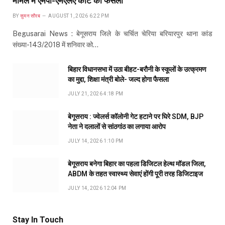
मामले में एमपी-एमएलए कोर्ट का फैसला
BY
सुमन सौरब
AUGUST 1, 2026 6:22 PM
Begusarai News : बेगूसराय जिले के चर्चित चेरिया बरियारपुर थाना कांड
संख्या-143/2018 में शनिवार को…
बिहार विधानसभा में उठा बीहट-बरौनी के स्कूलों के उत्क्रमण
का मुद्दा, शिक्षा मंत्री बोले- जल्द होगा फैसला
JULY 21, 2026 4:18 PM
बेगूसराय : ज्वेलर्स कॉलोनी गेट हटाने पर घिरे SDM, BJP
नेता ने दलालों से सांठगांठ का लगाया आरोप
JULY 14, 2026 1:10 PM
बेगूसराय बनेगा बिहार का पहला डिजिटल हेल्थ मॉडल जिला,
ABDM के तहत स्वास्थ्य सेवाएं होंगी पूरी तरह डिजिटाइज
JULY 14, 2026 12:04 PM
Stay In Touch