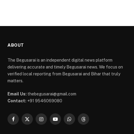
ABOUT
The Begusarai is an independent digital news platform
delivering accurate and timely Begusarai news. We focus on
verified local reporting from Begusarai and Bihar that truly
matters.
Email Us:
thebegusarai@gmail.com
Contact:
+91 9546069080
Facebook
X
Instagram
YouTube
WhatsApp
Threads
(Twitter)