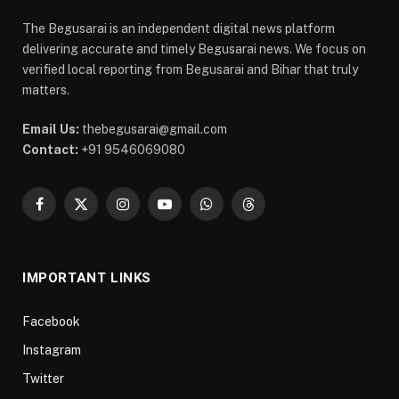
The Begusarai is an independent digital news platform
delivering accurate and timely Begusarai news. We focus on
verified local reporting from Begusarai and Bihar that truly
matters.
Email Us:
thebegusarai@gmail.com
Contact:
+91 9546069080
Facebook
X
Instagram
YouTube
WhatsApp
Threads
(Twitter)
IMPORTANT LINKS
Facebook
Instagram
Twitter