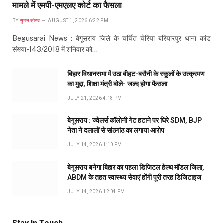
मामले में एमपी-एमएलए कोर्ट का फैसला
BY
सुमन सौरब
AUGUST 1, 2026 6:22 PM
Begusarai News : बेगूसराय जिले के चर्चित चेरिया बरियारपुर थाना कांड
संख्या-143/2018 में शनिवार को…
बिहार विधानसभा में उठा बीहट-बरौनी के स्कूलों के उत्क्रमण
का मुद्दा, शिक्षा मंत्री बोले- जल्द होगा फैसला
JULY 21, 2026 4:18 PM
बेगूसराय : ज्वेलर्स कॉलोनी गेट हटाने पर घिरे SDM, BJP
नेता ने दलालों से सांठगांठ का लगाया आरोप
JULY 14, 2026 1:10 PM
बेगूसराय बनेगा बिहार का पहला डिजिटल हेल्थ मॉडल जिला,
ABDM के तहत स्वास्थ्य सेवाएं होंगी पूरी तरह डिजिटाइज
JULY 14, 2026 12:04 PM
Stay In Touch