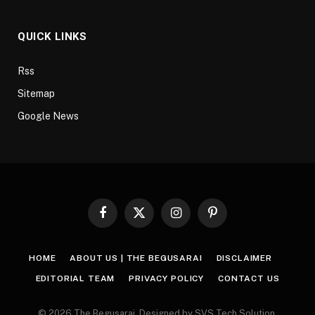
QUICK LINKS
Rss
Sitemap
Google News
Facebook
X
Instagram
Pinterest
(Twitter)
HOME
ABOUT US | THE BEGUSARAI
DISCLAIMER
EDITORIAL TEAM
PRIVACY POLICY
CONTACT US
© 2026 The Begusarai. Designed by SVS Tech Solution.