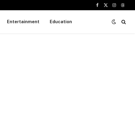
Facebook
X
Instagram
Threa
(Twitter)
Entertainment
Education