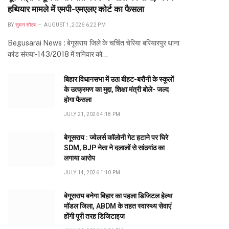
हथियार मामले में एमपी-एमएलए कोर्ट का फैसला
BY
सुमन सौरब
AUGUST 1, 2026 6:22 PM
Begusarai News : बेगूसराय जिले के चर्चित चेरिया बरियारपुर थाना
कांड संख्या-143/2018 में शनिवार को…
बिहार विधानसभा में उठा बीहट-बरौनी के स्कूलों
के उत्क्रमण का मुद्दा, शिक्षा मंत्री बोले- जल्द
होगा फैसला
JULY 21, 2026 4:18 PM
बेगूसराय : ज्वेलर्स कॉलोनी गेट हटाने पर घिरे
SDM, BJP नेता ने दलालों से सांठगांठ का
लगाया आरोप
JULY 14, 2026 1:10 PM
बेगूसराय बनेगा बिहार का पहला डिजिटल हेल्थ
मॉडल जिला, ABDM के तहत स्वास्थ्य सेवाएं
होंगी पूरी तरह डिजिटाइज