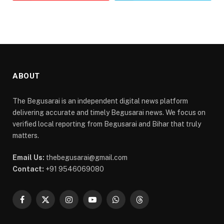
ABOUT
The Begusarai is an independent digital news platform
delivering accurate and timely Begusarai news. We focus on
verified local reporting from Begusarai and Bihar that truly
matters.
Email Us:
thebegusarai@gmail.com
Contact:
+91 9546069080
Facebook
X
Instagram
YouTube
WhatsApp
Threads
(Twitter)