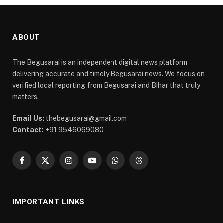
ABOUT
The Begusarai is an independent digital news platform
delivering accurate and timely Begusarai news. We focus on
verified local reporting from Begusarai and Bihar that truly
matters.
Email Us:
thebegusarai@gmail.com
Contact:
+91 9546069080
Facebook
X
Instagram
YouTube
WhatsApp
Threads
(Twitter)
IMPORTANT LINKS