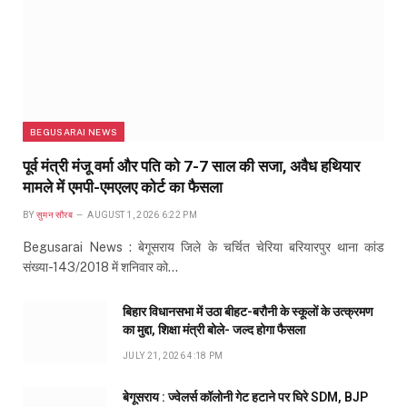
BEGUSARAI NEWS
पूर्व मंत्री मंजू वर्मा और पति को 7-7 साल की सजा, अवैध हथियार
मामले में एमपी-एमएलए कोर्ट का फैसला
BY
सुमन सौरब
AUGUST 1, 2026 6:22 PM
Begusarai News : बेगूसराय जिले के चर्चित चेरिया बरियारपुर थाना कांड
संख्या-143/2018 में शनिवार को…
बिहार विधानसभा में उठा बीहट-बरौनी के स्कूलों के उत्क्रमण
का मुद्दा, शिक्षा मंत्री बोले- जल्द होगा फैसला
JULY 21, 2026 4:18 PM
बेगूसराय : ज्वेलर्स कॉलोनी गेट हटाने पर घिरे SDM, BJP