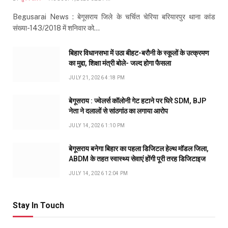
Begusarai News : बेगूसराय जिले के चर्चित चेरिया बरियारपुर थाना कांड
संख्या-143/2018 में शनिवार को…
बिहार विधानसभा में उठा बीहट-बरौनी के स्कूलों के उत्क्रमण
का मुद्दा, शिक्षा मंत्री बोले- जल्द होगा फैसला
JULY 21, 2026 4:18 PM
बेगूसराय : ज्वेलर्स कॉलोनी गेट हटाने पर घिरे SDM, BJP
नेता ने दलालों से सांठगांठ का लगाया आरोप
JULY 14, 2026 1:10 PM
बेगूसराय बनेगा बिहार का पहला डिजिटल हेल्थ मॉडल जिला,
ABDM के तहत स्वास्थ्य सेवाएं होंगी पूरी तरह डिजिटाइज
JULY 14, 2026 12:04 PM
Stay In Touch