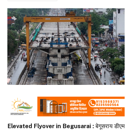
Elevated Flyover in Begusarai :
बेगूसराय डीएम