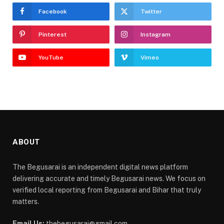
Facebook
Twitter
Pinterest
Instagram
YouTube
Vimeo
ABOUT
The Begusarai is an independent digital news platform
delivering accurate and timely Begusarai news. We focus on
verified local reporting from Begusarai and Bihar that truly
matters.
Email Us:
thebegusarai@gmail.com