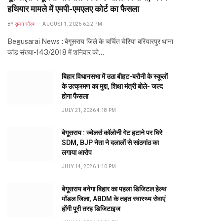
हथियार मामले में एमपी-एमएलए कोर्ट का फैसला
BY
सुमन सौरब
AUGUST 1, 2026 6:22 PM
Begusarai News : बेगूसराय जिले के चर्चित चेरिया बरियारपुर थाना
कांड संख्या-143/2018 में शनिवार को…
बिहार विधानसभा में उठा बीहट-बरौनी के स्कूलों
के उत्क्रमण का मुद्दा, शिक्षा मंत्री बोले- जल्द
होगा फैसला
JULY 21, 2026 4:18 PM
बेगूसराय : ज्वेलर्स कॉलोनी गेट हटाने पर घिरे
SDM, BJP नेता ने दलालों से सांठगांठ का
लगाया आरोप
JULY 14, 2026 1:10 PM
बेगूसराय बनेगा बिहार का पहला डिजिटल हेल्थ
मॉडल जिला, ABDM के तहत स्वास्थ्य सेवाएं
होंगी पूरी तरह डिजिटाइज