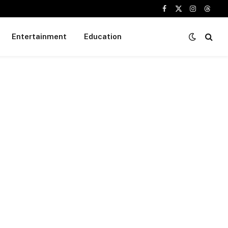
Facebook
X
Instagram
Threa
(Twitter)
Entertainment
Education