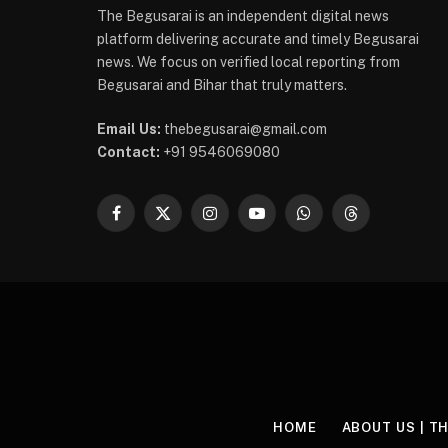
The Begusarai is an independent digital news
platform delivering accurate and timely Begusarai
news. We focus on verified local reporting from
Begusarai and Bihar that truly matters.
Email Us:
thebegusarai@gmail.com
Contact:
+91 9546069080
Facebook
X
Instagram
YouTube
WhatsApp
Threads
(Twitter)
HOME
ABOUT US | T