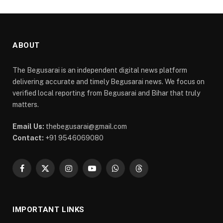
ABOUT
The Begusarai is an independent digital news platform
delivering accurate and timely Begusarai news. We focus on
verified local reporting from Begusarai and Bihar that truly
matters.
Email Us:
thebegusarai@gmail.com
Contact:
+91 9546069080
Facebook
X
Instagram
YouTube
WhatsApp
Threads
(Twitter)
IMPORTANT LINKS