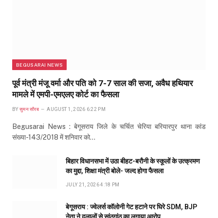
BEGUSARAI NEWS
पूर्व मंत्री मंजू वर्मा और पति को 7-7 साल की सजा, अवैध हथियार
मामले में एमपी-एमएलए कोर्ट का फैसला
BY
सुमन सौरब
AUGUST 1, 2026 6:22 PM
Begusarai News : बेगूसराय जिले के चर्चित चेरिया बरियारपुर थाना कांड
संख्या-143/2018 में शनिवार को…
बिहार विधानसभा में उठा बीहट-बरौनी के स्कूलों के उत्क्रमण
का मुद्दा, शिक्षा मंत्री बोले- जल्द होगा फैसला
JULY 21, 2026 4:18 PM
बेगूसराय : ज्वेलर्स कॉलोनी गेट हटाने पर घिरे SDM, BJP
नेता ने दलालों से सांठगांठ का लगाया आरोप