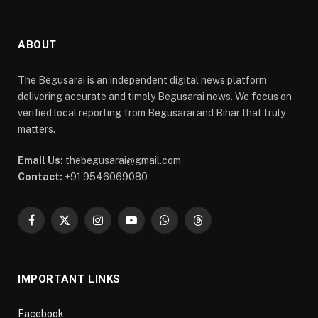
ABOUT
The Begusarai is an independent digital news platform
delivering accurate and timely Begusarai news. We focus on
verified local reporting from Begusarai and Bihar that truly
matters.
Email Us:
thebegusarai@gmail.com
Contact:
+91 9546069080
Facebook
X
Instagram
YouTube
WhatsApp
Threads
(Twitter)
IMPORTANT LINKS
Facebook