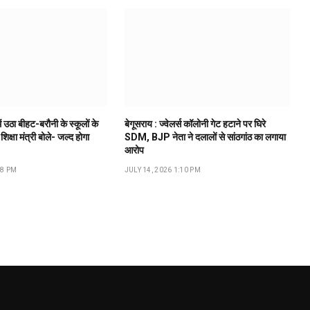
ं उठा बीहट-बरौनी के स्कूलों के
बेगूसराय : ज्वेलर्स कॉलोनी गेट हटाने पर घिरे
 शिक्षा मंत्री बोले- जल्द होगा
SDM, BJP नेता ने दलालों से सांठगांठ का लगाया
आरोप
18 PM
JULY 14, 2026 1:10 PM