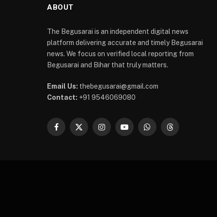
ABOUT
The Begusarai is an independent digital news
platform delivering accurate and timely Begusarai
news. We focus on verified local reporting from
Begusarai and Bihar that truly matters.
Email Us:
thebegusarai@gmail.com
Contact:
+91 9546069080
Facebook
X
Instagram
YouTube
WhatsApp
Threads
(Twitter)