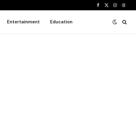
Facebook
X
Instagram
Threa
(Twitter)
Entertainment
Education