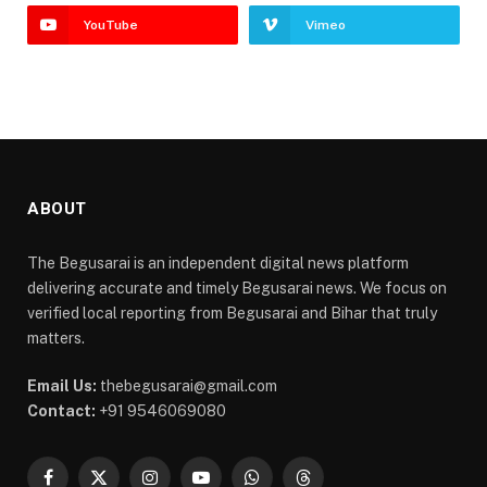
YouTube
Vimeo
ABOUT
The Begusarai is an independent digital news platform
delivering accurate and timely Begusarai news. We focus on
verified local reporting from Begusarai and Bihar that truly
matters.
Email Us:
thebegusarai@gmail.com
Contact:
+91 9546069080
Facebook
X
Instagram
YouTube
WhatsApp
Threads