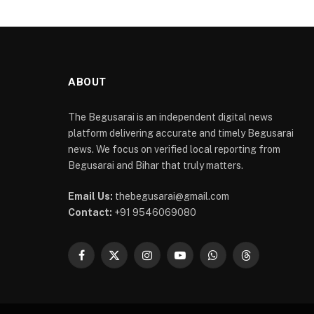
ABOUT
The Begusarai is an independent digital news
platform delivering accurate and timely Begusarai
news. We focus on verified local reporting from
Begusarai and Bihar that truly matters.
Email Us:
thebegusarai@gmail.com
Contact:
+91 9546069080
Facebook
X
Instagram
YouTube
WhatsApp
Threads
(Twitter)