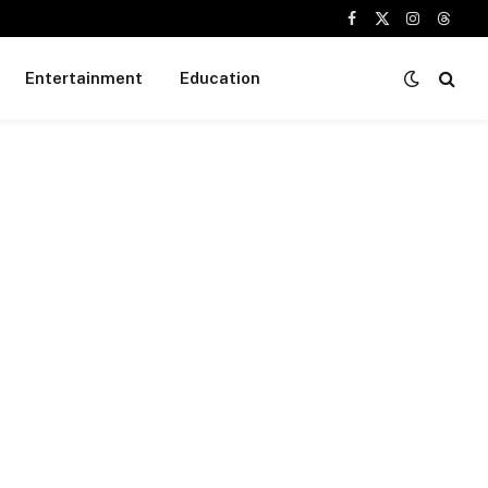
Facebook
X
Instagram
Threa
(Twitter)
Entertainment
Education