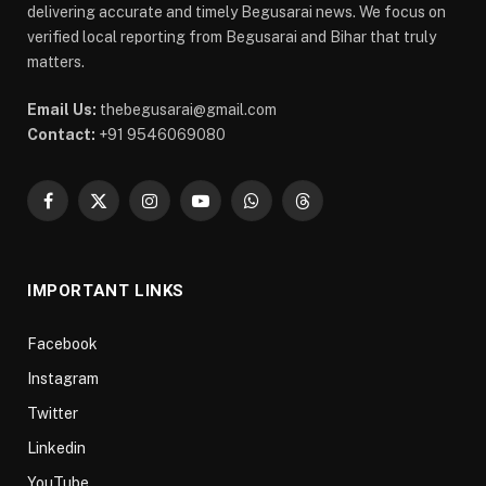
delivering accurate and timely Begusarai news. We focus on
verified local reporting from Begusarai and Bihar that truly
matters.
Email Us:
thebegusarai@gmail.com
Contact:
+91 9546069080
Facebook
X
Instagram
YouTube
WhatsApp
Threads
(Twitter)
IMPORTANT LINKS
Facebook
Instagram
Twitter
Linkedin
YouTube