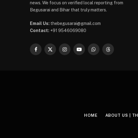
news. We focus on verified local reporting from
Begusarai and Bihar that truly matters.
Email Us:
thebegusarai@gmail.com
Contact:
+91 9546069080
Facebook
X
Instagram
YouTube
WhatsApp
Threads
(Twitter)
HOME
ABOUT US | T