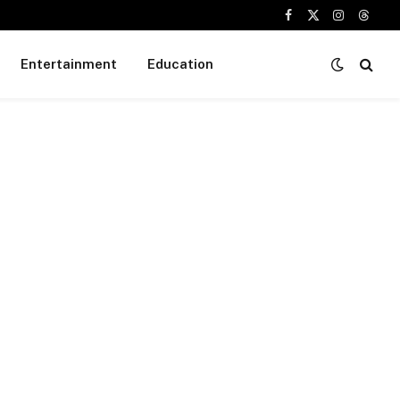
Facebook
X
Instagram
Threa
(Twitter)
Entertainment
Education