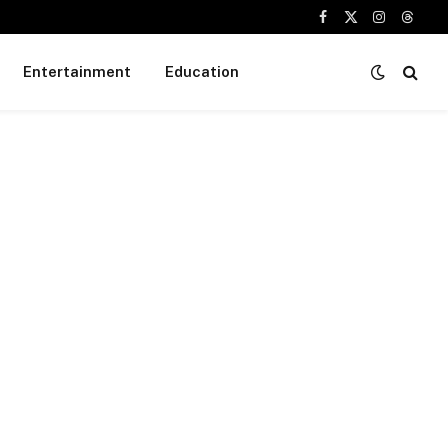
Facebook
X
Instagram
Threa
(Twitter)
Entertainment
Education