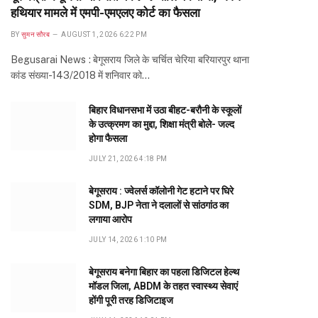
हथियार मामले में एमपी-एमएलए कोर्ट का फैसला
BY
सुमन सौरब
AUGUST 1, 2026 6:22 PM
Begusarai News : बेगूसराय जिले के चर्चित चेरिया बरियारपुर थाना
कांड संख्या-143/2018 में शनिवार को…
बिहार विधानसभा में उठा बीहट-बरौनी के स्कूलों
के उत्क्रमण का मुद्दा, शिक्षा मंत्री बोले- जल्द
होगा फैसला
JULY 21, 2026 4:18 PM
बेगूसराय : ज्वेलर्स कॉलोनी गेट हटाने पर घिरे
SDM, BJP नेता ने दलालों से सांठगांठ का
लगाया आरोप
JULY 14, 2026 1:10 PM
बेगूसराय बनेगा बिहार का पहला डिजिटल हेल्थ
मॉडल जिला, ABDM के तहत स्वास्थ्य सेवाएं
होंगी पूरी तरह डिजिटाइज