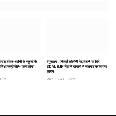
ं उठा बीहट-बरौनी के स्कूलों के
बेगूसराय : ज्वेलर्स कॉलोनी गेट हटाने पर घिरे
 शिक्षा मंत्री बोले- जल्द होगा
SDM, BJP नेता ने दलालों से सांठगांठ का लगाया
आरोप
18 PM
JULY 14, 2026 1:10 PM