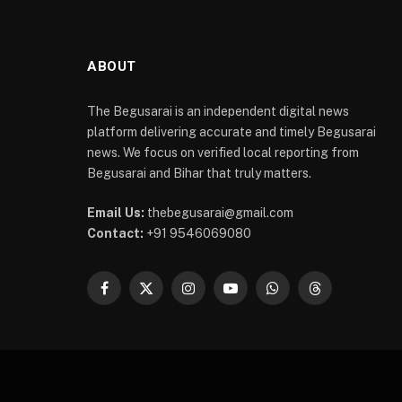
ABOUT
The Begusarai is an independent digital news
platform delivering accurate and timely Begusarai
news. We focus on verified local reporting from
Begusarai and Bihar that truly matters.
Email Us:
thebegusarai@gmail.com
Contact:
+91 9546069080
Facebook
X
Instagram
YouTube
WhatsApp
Threads
(Twitter)