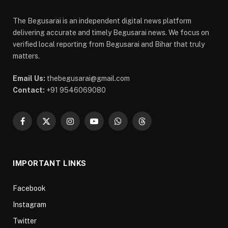
The Begusarai is an independent digital news platform
delivering accurate and timely Begusarai news. We focus on
verified local reporting from Begusarai and Bihar that truly
matters.
Email Us:
thebegusarai@gmail.com
Contact:
+91 9546069080
Facebook
X
Instagram
YouTube
WhatsApp
Threads
(Twitter)
IMPORTANT LINKS
Facebook
Instagram
Twitter