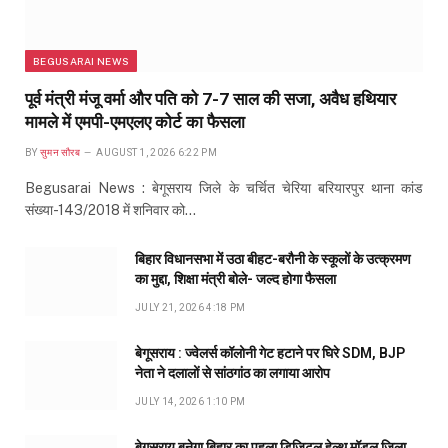
BEGUSARAI NEWS
पूर्व मंत्री मंजू वर्मा और पति को 7-7 साल की सजा, अवैध हथियार
मामले में एमपी-एमएलए कोर्ट का फैसला
BY
सुमन सौरब
AUGUST 1, 2026 6:22 PM
Begusarai News : बेगूसराय जिले के चर्चित चेरिया बरियारपुर थाना कांड
संख्या-143/2018 में शनिवार को…
बिहार विधानसभा में उठा बीहट-बरौनी के स्कूलों के उत्क्रमण
का मुद्दा, शिक्षा मंत्री बोले- जल्द होगा फैसला
JULY 21, 2026 4:18 PM
बेगूसराय : ज्वेलर्स कॉलोनी गेट हटाने पर घिरे SDM, BJP
नेता ने दलालों से सांठगांठ का लगाया आरोप
JULY 14, 2026 1:10 PM
बेगूसराय बनेगा बिहार का पहला डिजिटल हेल्थ मॉडल जिला,