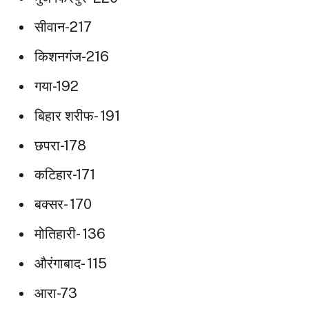
सीवान-217
किशनगंज-216
गया-192
बिहार शरीफ- 191
छपरा-178
कटिहार-171
बक्सर- 170
मोतिहारी- 136
औरंगाबाद- 115
आरा-73