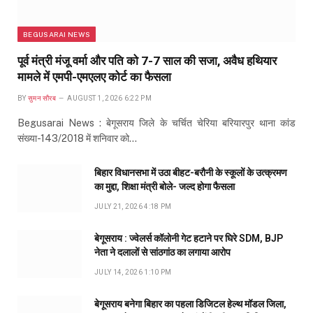
BEGUSARAI NEWS
पूर्व मंत्री मंजू वर्मा और पति को 7-7 साल की सजा, अवैध हथियार
मामले में एमपी-एमएलए कोर्ट का फैसला
BY
सुमन सौरब
AUGUST 1, 2026 6:22 PM
Begusarai News : बेगूसराय जिले के चर्चित चेरिया बरियारपुर थाना कांड
संख्या-143/2018 में शनिवार को…
बिहार विधानसभा में उठा बीहट-बरौनी के स्कूलों के उत्क्रमण
का मुद्दा, शिक्षा मंत्री बोले- जल्द होगा फैसला
JULY 21, 2026 4:18 PM
बेगूसराय : ज्वेलर्स कॉलोनी गेट हटाने पर घिरे SDM, BJP
नेता ने दलालों से सांठगांठ का लगाया आरोप
JULY 14, 2026 1:10 PM
बेगूसराय बनेगा बिहार का पहला डिजिटल हेल्थ मॉडल जिला,