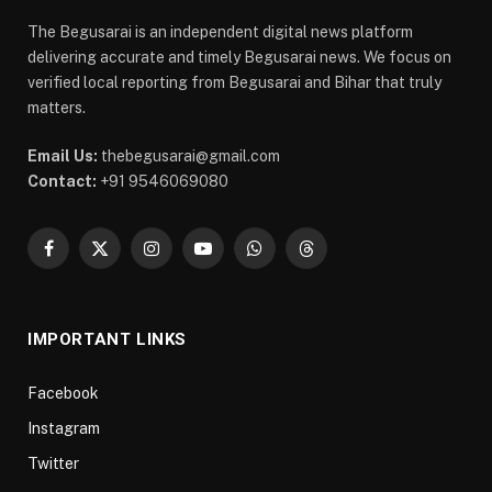
The Begusarai is an independent digital news platform
delivering accurate and timely Begusarai news. We focus on
verified local reporting from Begusarai and Bihar that truly
matters.
Email Us:
thebegusarai@gmail.com
Contact:
+91 9546069080
Facebook
X
Instagram
YouTube
WhatsApp
Threads
(Twitter)
IMPORTANT LINKS
Facebook
Instagram
Twitter