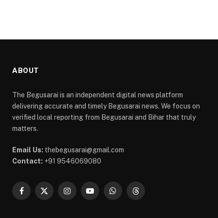
ABOUT
The Begusarai is an independent digital news platform
delivering accurate and timely Begusarai news. We focus on
verified local reporting from Begusarai and Bihar that truly
matters.
Email Us:
thebegusarai@gmail.com
Contact:
+91 9546069080
Facebook
X
Instagram
YouTube
WhatsApp
Threads
(Twitter)