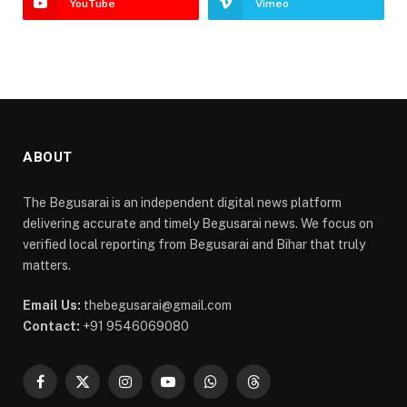
YouTube
Vimeo
ABOUT
The Begusarai is an independent digital news platform
delivering accurate and timely Begusarai news. We focus on
verified local reporting from Begusarai and Bihar that truly
matters.
Email Us:
thebegusarai@gmail.com
Contact:
+91 9546069080
Facebook
X
Instagram
YouTube
WhatsApp
Threads