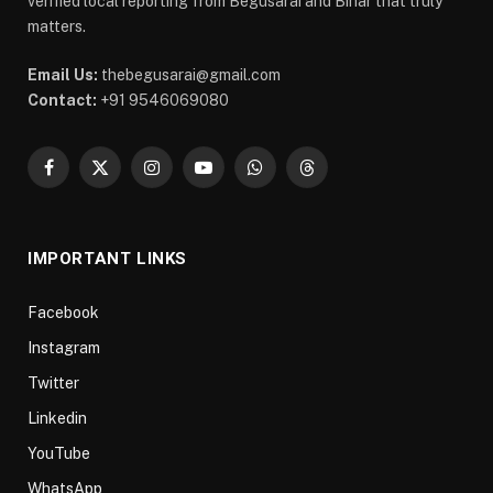
verified local reporting from Begusarai and Bihar that truly
matters.
Email Us:
thebegusarai@gmail.com
Contact:
+91 9546069080
Facebook
X
Instagram
YouTube
WhatsApp
Threads
(Twitter)
IMPORTANT LINKS
Facebook
Instagram
Twitter
Linkedin
YouTube
WhatsApp