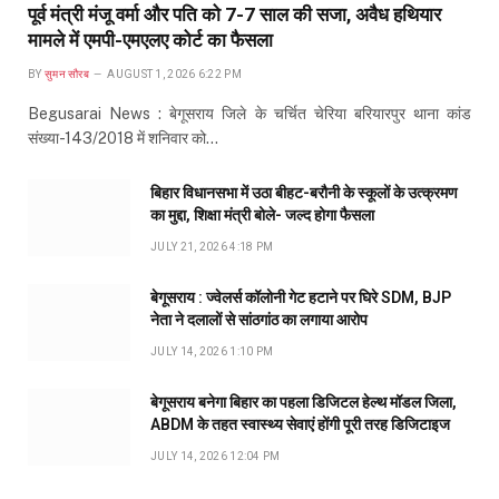
पूर्व मंत्री मंजू वर्मा और पति को 7-7 साल की सजा, अवैध हथियार
मामले में एमपी-एमएलए कोर्ट का फैसला
BY
सुमन सौरब
AUGUST 1, 2026 6:22 PM
Begusarai News : बेगूसराय जिले के चर्चित चेरिया बरियारपुर थाना कांड
संख्या-143/2018 में शनिवार को…
बिहार विधानसभा में उठा बीहट-बरौनी के स्कूलों के उत्क्रमण
का मुद्दा, शिक्षा मंत्री बोले- जल्द होगा फैसला
JULY 21, 2026 4:18 PM
बेगूसराय : ज्वेलर्स कॉलोनी गेट हटाने पर घिरे SDM, BJP
नेता ने दलालों से सांठगांठ का लगाया आरोप
JULY 14, 2026 1:10 PM
बेगूसराय बनेगा बिहार का पहला डिजिटल हेल्थ मॉडल जिला,
ABDM के तहत स्वास्थ्य सेवाएं होंगी पूरी तरह डिजिटाइज
JULY 14, 2026 12:04 PM