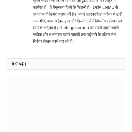
सुमन सौरब मार्च 2020 से thebegusarai.in वेबसाइट में
कार्यरत हैं। वे बेगूसराय जिले के निवासी हैं। इन्होंने LNMU से
स्नातक की डिग्री प्राप्त की है। अपने पत्रकारिता करियर में उन्हें
राजनीति, अपराध (क्राइम) और क्रिकेट जैसे विषयों पर लेखन का
व्यापक अनुभव है। thebegusarai.in पर सबसे पहले, सबसे
सटीक और तथ्यपरक खबरें पाठकों तक पहुँचाने के उद्देश्य से वे
निरंतर लेखन कार्य कर रहे हैं।
ये भी पढ़ें।