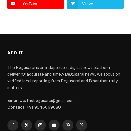
YouTube
Vimeo
ABOUT
The Begusarai is an independent digital news platform
delivering accurate and timely Begusarai news. We focus on
verified local reporting from Begusarai and Bihar that truly
matters.
Email Us:
thebegusarai@gmail.com
Contact:
+91 9546069080
Facebook
X
Instagram
YouTube
WhatsApp
Threads