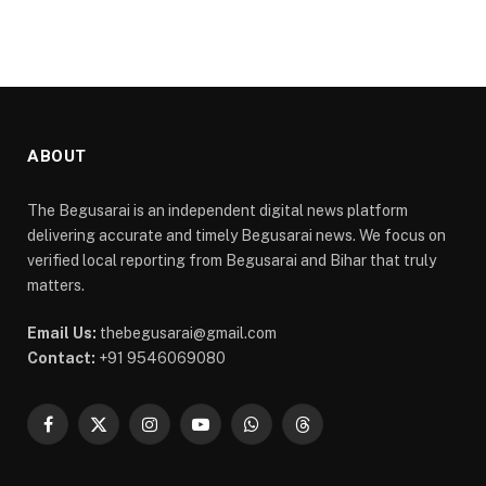
ABOUT
The Begusarai is an independent digital news platform
delivering accurate and timely Begusarai news. We focus on
verified local reporting from Begusarai and Bihar that truly
matters.
Email Us:
thebegusarai@gmail.com
Contact:
+91 9546069080
Facebook
X
Instagram
YouTube
WhatsApp
Threads
(Twitter)