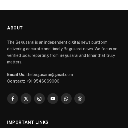
ABOUT
The Begusarai is an independent digital news platform
delivering accurate and timely Begusarai news. We focus on
verified local reporting from Begusarai and Bihar that truly
matters.
Email Us:
thebegusarai@gmail.com
Contact:
+91 9546069080
Facebook
X
Instagram
YouTube
WhatsApp
Threads
(Twitter)
IMPORTANT LINKS