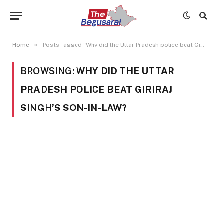
»
Home
Posts Tagged "Why did the Uttar Pradesh police beat Giriraj Singh’s son-in-law?"
BROWSING:
WHY DID THE UTTAR
PRADESH POLICE BEAT GIRIRAJ
SINGH’S SON-IN-LAW?