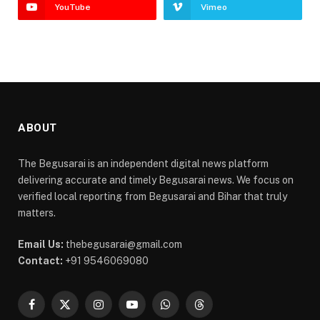
YouTube
Vimeo
ABOUT
The Begusarai is an independent digital news platform
delivering accurate and timely Begusarai news. We focus on
verified local reporting from Begusarai and Bihar that truly
matters.
Email Us:
thebegusarai@gmail.com
Contact:
+91 9546069080
Facebook
X
Instagram
YouTube
WhatsApp
Threads