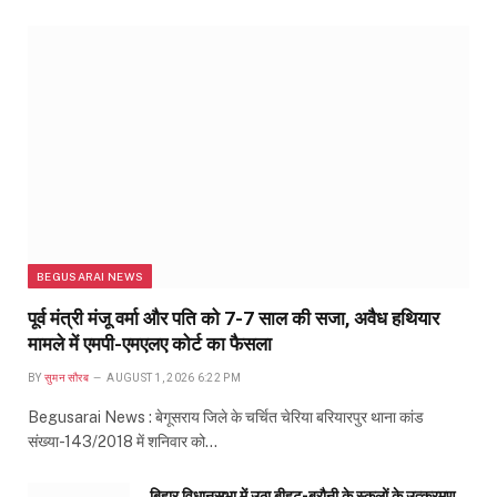
BEGUSARAI NEWS
पूर्व मंत्री मंजू वर्मा और पति को 7-7 साल की सजा, अवैध हथियार
मामले में एमपी-एमएलए कोर्ट का फैसला
BY
सुमन सौरब
AUGUST 1, 2026 6:22 PM
Begusarai News : बेगूसराय जिले के चर्चित चेरिया बरियारपुर थाना कांड
संख्या-143/2018 में शनिवार को…
बिहार विधानसभा में उठा बीहट-बरौनी के स्कूलों के उत्क्रमण