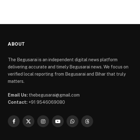
ABOUT
The Begusarai is an independent digital news platform
delivering accurate and timely Begusarai news. We focus on
verified local reporting from Begusarai and Bihar that truly
matters.
Email Us:
thebegusarai@gmail.com
Contact:
+91 9546069080
Facebook
X
Instagram
YouTube
WhatsApp
Threads
(Twitter)