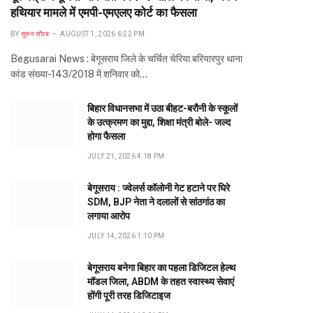
हथियार मामले में एमपी-एमएलए कोर्ट का फैसला
BY
सुमन सौरब
AUGUST 1, 2026 6:22 PM
Begusarai News : बेगूसराय जिले के चर्चित चेरिया बरियारपुर थाना
कांड संख्या-143/2018 में शनिवार को…
बिहार विधानसभा में उठा बीहट-बरौनी के स्कूलों
के उत्क्रमण का मुद्दा, शिक्षा मंत्री बोले- जल्द
होगा फैसला
JULY 21, 2026 4:18 PM
बेगूसराय : ज्वेलर्स कॉलोनी गेट हटाने पर घिरे
SDM, BJP नेता ने दलालों से सांठगांठ का
लगाया आरोप
JULY 14, 2026 1:10 PM
बेगूसराय बनेगा बिहार का पहला डिजिटल हेल्थ
मॉडल जिला, ABDM के तहत स्वास्थ्य सेवाएं
होंगी पूरी तरह डिजिटाइज