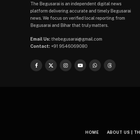
The Begusarai is an independent digital news
platform delivering accurate and timely Begusarai
news. We focus on verified local reporting from
Begusarai and Bihar that truly matters.
Email Us:
thebegusarai@gmail.com
Contact:
+91 9546069080
Facebook
X
Instagram
YouTube
WhatsApp
Threads
(Twitter)
HOME
ABOUT US | T