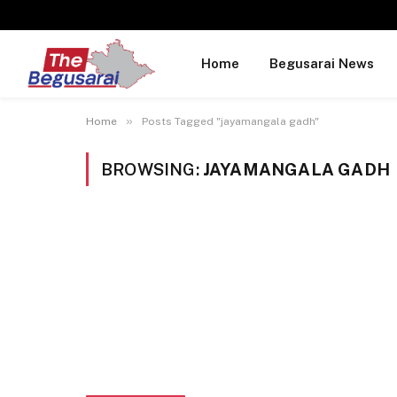
Home
Begusarai News
»
Home
Posts Tagged "jayamangala gadh"
BROWSING:
JAYAMANGALA GADH