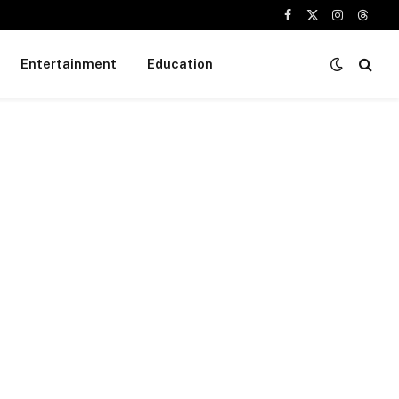
Facebook
X
Instagram
Threa
(Twitter)
Entertainment
Education