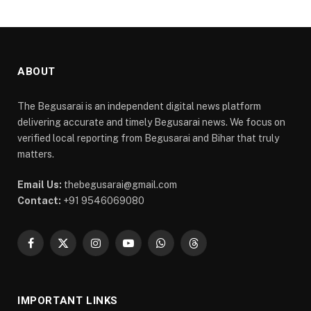
ABOUT
The Begusarai is an independent digital news platform
delivering accurate and timely Begusarai news. We focus on
verified local reporting from Begusarai and Bihar that truly
matters.
Email Us:
thebegusarai@gmail.com
Contact:
+91 9546069080
Facebook
X
Instagram
YouTube
WhatsApp
Threads
(Twitter)
IMPORTANT LINKS