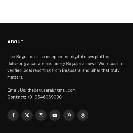
ABOUT
The Begusarai is an independent digital news platform
delivering accurate and timely Begusarai news. We focus on
verified local reporting from Begusarai and Bihar that truly
matters.
Email Us:
thebegusarai@gmail.com
Contact:
+91 9546069080
Facebook
X
Instagram
YouTube
WhatsApp
Threads
(Twitter)