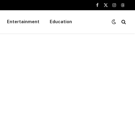
Facebook
X
Instagram
Threa
(Twitter)
Entertainment
Education