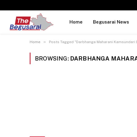
Home
Begusarai News
»
Home
Posts Tagged "Darbhanga Maharani Kamsundari 
BROWSING:
DARBHANGA MAHARAN