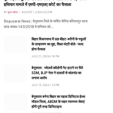
हथियार मामले में एमपी-एमएलए कोर्ट का फैसला
BY
सुमन सौरब
AUGUST 1, 2026 6:22 PM
Begusarai News : बेगूसराय जिले के चर्चित चेरिया बरियारपुर थाना
कांड संख्या-143/2018 में शनिवार को…
बिहार विधानसभा में उठा बीहट-बरौनी के स्कूलों
के उत्क्रमण का मुद्दा, शिक्षा मंत्री बोले- जल्द
होगा फैसला
JULY 21, 2026 4:18 PM
बेगूसराय : ज्वेलर्स कॉलोनी गेट हटाने पर घिरे
SDM, BJP नेता ने दलालों से सांठगांठ का
लगाया आरोप
JULY 14, 2026 1:10 PM
बेगूसराय बनेगा बिहार का पहला डिजिटल हेल्थ
मॉडल जिला, ABDM के तहत स्वास्थ्य सेवाएं
होंगी पूरी तरह डिजिटाइज