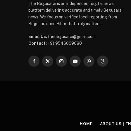
The Begusarai is an independent digital news
platform delivering accurate and timely Begusarai
news. We focus on verified local reporting from
Begusarai and Bihar that truly matters.
Email Us:
thebegusarai@gmail.com
Contact:
+91 9546069080
Facebook
X
Instagram
YouTube
WhatsApp
Threads
(Twitter)
HOME
ABOUT US | T