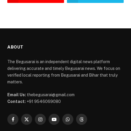
ABOUT
The Begusarai is an independent digital news platform
delivering accurate and timely Begusarai news. We focus on
verified local reporting from Begusarai and Bihar that truly
matters.
Email Us:
thebegusarai@gmail.com
Contact:
+91 9546069080
Facebook
X
Instagram
YouTube
WhatsApp
Threads
(Twitter)