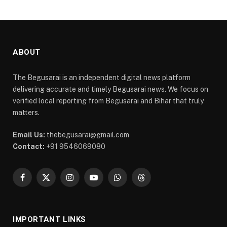
ABOUT
The Begusarai is an independent digital news platform
delivering accurate and timely Begusarai news. We focus on
verified local reporting from Begusarai and Bihar that truly
matters.
Email Us:
thebegusarai@gmail.com
Contact:
+91 9546069080
Facebook
X
Instagram
YouTube
WhatsApp
Threads
(Twitter)
IMPORTANT LINKS