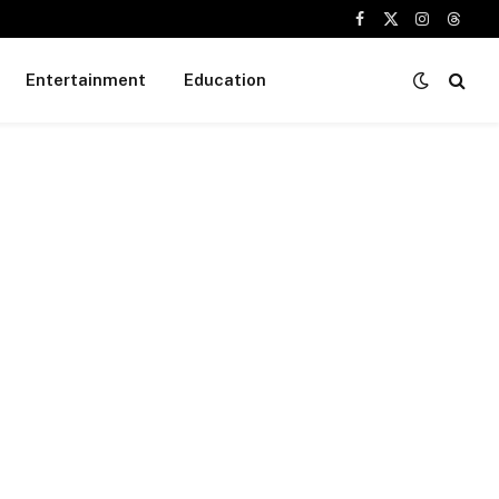
Facebook
X
Instagram
Threa
(Twitter)
Entertainment
Education