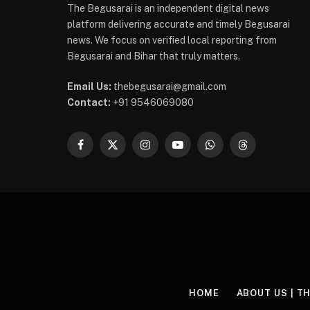
The Begusarai is an independent digital news
platform delivering accurate and timely Begusarai
news. We focus on verified local reporting from
Begusarai and Bihar that truly matters.
Email Us:
thebegusarai@gmail.com
Contact:
+91 9546069080
Facebook
X
Instagram
YouTube
WhatsApp
Threads
(Twitter)
HOME
ABOUT US | T