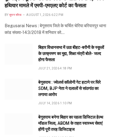
हथियार मामले में एमपी-एमएलए कोर्ट का फैसला
BY
सुमन सौरब
AUGUST 1, 2026 6:22 PM
Begusarai News : बेगूसराय जिले के चर्चित चेरिया बरियारपुर थाना
कांड संख्या-143/2018 में शनिवार को…
बिहार विधानसभा में उठा बीहट-बरौनी के स्कूलों
के उत्क्रमण का मुद्दा, शिक्षा मंत्री बोले- जल्द
होगा फैसला
JULY 21, 2026 4:18 PM
बेगूसराय : ज्वेलर्स कॉलोनी गेट हटाने पर घिरे
SDM, BJP नेता ने दलालों से सांठगांठ का
लगाया आरोप
JULY 14, 2026 1:10 PM
बेगूसराय बनेगा बिहार का पहला डिजिटल हेल्थ
मॉडल जिला, ABDM के तहत स्वास्थ्य सेवाएं
होंगी पूरी तरह डिजिटाइज