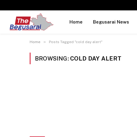
Home
Begusarai News
»
Home
Posts Tagged "cold day alert"
BROWSING:
COLD DAY ALERT