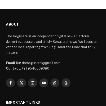
ABOUT
The Begusarai is an independent digital news platform
delivering accurate and timely Begusarai news. We focus on
verified local reporting from Begusarai and Bihar that truly
matters.
Email Us:
thebegusarai@gmail.com
Contact:
+91 9546069080
Facebook
X
Instagram
YouTube
WhatsApp
Threads
(Twitter)
IMPORTANT LINKS