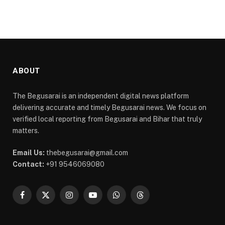
ABOUT
The Begusarai is an independent digital news platform
delivering accurate and timely Begusarai news. We focus on
verified local reporting from Begusarai and Bihar that truly
matters.
Email Us:
thebegusarai@gmail.com
Contact:
+91 9546069080
Facebook
X
Instagram
YouTube
WhatsApp
Threads
(Twitter)