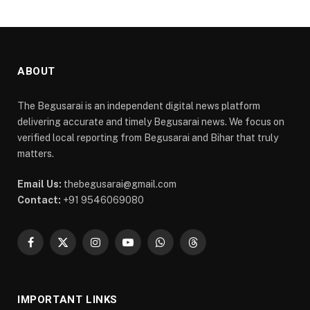
ABOUT
The Begusarai is an independent digital news platform
delivering accurate and timely Begusarai news. We focus on
verified local reporting from Begusarai and Bihar that truly
matters.
Email Us:
thebegusarai@gmail.com
Contact:
+91 9546069080
Facebook
X
Instagram
YouTube
WhatsApp
Threads
(Twitter)
IMPORTANT LINKS