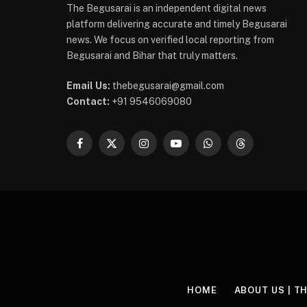
The Begusarai is an independent digital news
platform delivering accurate and timely Begusarai
news. We focus on verified local reporting from
Begusarai and Bihar that truly matters.
Email Us:
thebegusarai@gmail.com
Contact:
+91 9546069080
Facebook
X
Instagram
YouTube
WhatsApp
Threads
(Twitter)
HOME
ABOUT US | T