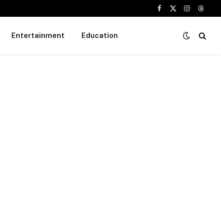
Facebook
X
Instagram
Threa
(Twitter)
Entertainment
Education