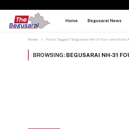
Home
Begusarai News
»
Home
Posts Tagged "Begusarai NH-31 Four-lane Road 
BROWSING:
BEGUSARAI NH-31 FO