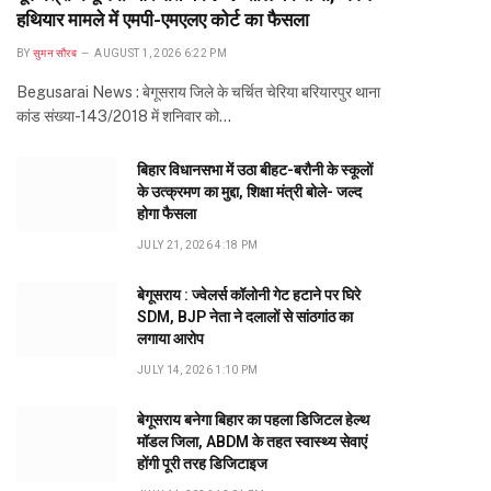
हथियार मामले में एमपी-एमएलए कोर्ट का फैसला
BY
सुमन सौरब
AUGUST 1, 2026 6:22 PM
Begusarai News : बेगूसराय जिले के चर्चित चेरिया बरियारपुर थाना
कांड संख्या-143/2018 में शनिवार को…
बिहार विधानसभा में उठा बीहट-बरौनी के स्कूलों
के उत्क्रमण का मुद्दा, शिक्षा मंत्री बोले- जल्द
होगा फैसला
JULY 21, 2026 4:18 PM
बेगूसराय : ज्वेलर्स कॉलोनी गेट हटाने पर घिरे
SDM, BJP नेता ने दलालों से सांठगांठ का
लगाया आरोप
JULY 14, 2026 1:10 PM
बेगूसराय बनेगा बिहार का पहला डिजिटल हेल्थ
मॉडल जिला, ABDM के तहत स्वास्थ्य सेवाएं
होंगी पूरी तरह डिजिटाइज