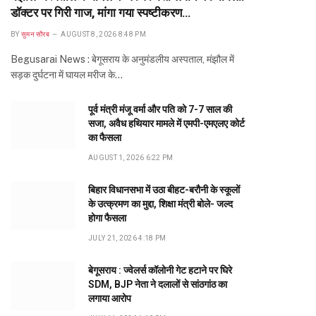
डॉक्टर पर गिरी गाज, मांगा गया स्पष्टीकरण…
BY
सुमन सौरब
AUGUST 8, 2026 8:48 PM
Begusarai News : बेगूसराय के अनुमंडलीय अस्पताल, मंझौल में
सड़क दुर्घटना में घायल मरीज के…
पूर्व मंत्री मंजू वर्मा और पति को 7-7 साल की
सजा, अवैध हथियार मामले में एमपी-एमएलए कोर्ट
का फैसला
AUGUST 1, 2026 6:22 PM
बिहार विधानसभा में उठा बीहट-बरौनी के स्कूलों
के उत्क्रमण का मुद्दा, शिक्षा मंत्री बोले- जल्द
होगा फैसला
JULY 21, 2026 4:18 PM
बेगूसराय : ज्वेलर्स कॉलोनी गेट हटाने पर घिरे
SDM, BJP नेता ने दलालों से सांठगांठ का
लगाया आरोप