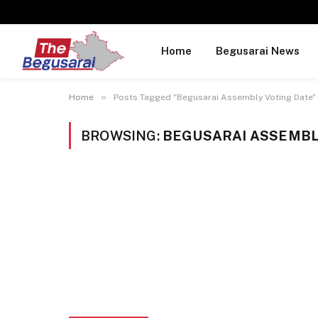
Home
Begusarai News
»
Home
Posts Tagged "Begusarai Assembly Voting Date"
BROWSING:
BEGUSARAI ASSEMBL