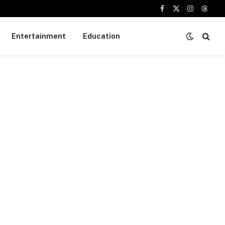
Facebook
X
Instagram
Threa
(Twitter)
Entertainment
Education