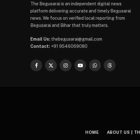
The Begusarai is an independent digital news
platform delivering accurate and timely Begusarai
news. We focus on verified local reporting from
Begusarai and Bihar that truly matters.
Email Us:
thebegusarai@gmail.com
Contact:
+91 9546069080
Facebook
X
Instagram
YouTube
WhatsApp
Threads
(Twitter)
HOME
ABOUT US | T