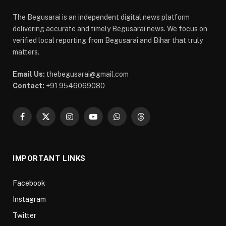
The Begusarai is an independent digital news platform
delivering accurate and timely Begusarai news. We focus on
verified local reporting from Begusarai and Bihar that truly
matters.
Email Us:
thebegusarai@gmail.com
Contact:
+91 9546069080
Facebook
X
Instagram
YouTube
WhatsApp
Threads
(Twitter)
IMPORTANT LINKS
Facebook
Instagram
Twitter