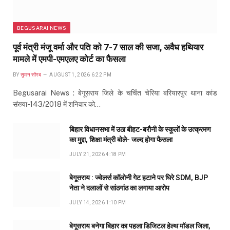
BEGUSARAI NEWS
पूर्व मंत्री मंजू वर्मा और पति को 7-7 साल की सजा, अवैध हथियार
मामले में एमपी-एमएलए कोर्ट का फैसला
BY
सुमन सौरब
AUGUST 1, 2026 6:22 PM
Begusarai News : बेगूसराय जिले के चर्चित चेरिया बरियारपुर थाना कांड
संख्या-143/2018 में शनिवार को…
बिहार विधानसभा में उठा बीहट-बरौनी के स्कूलों के उत्क्रमण
का मुद्दा, शिक्षा मंत्री बोले- जल्द होगा फैसला
JULY 21, 2026 4:18 PM
बेगूसराय : ज्वेलर्स कॉलोनी गेट हटाने पर घिरे SDM, BJP
नेता ने दलालों से सांठगांठ का लगाया आरोप
JULY 14, 2026 1:10 PM
बेगूसराय बनेगा बिहार का पहला डिजिटल हेल्थ मॉडल जिला,