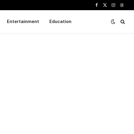
Facebook
X
Instagram
Threa
(Twitter)
Entertainment
Education