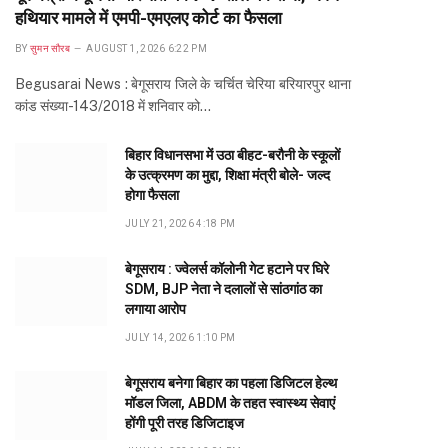
हथियार मामले में एमपी-एमएलए कोर्ट का फैसला
BY
सुमन सौरब
AUGUST 1, 2026 6:22 PM
Begusarai News : बेगूसराय जिले के चर्चित चेरिया बरियारपुर थाना
कांड संख्या-143/2018 में शनिवार को…
बिहार विधानसभा में उठा बीहट-बरौनी के स्कूलों
के उत्क्रमण का मुद्दा, शिक्षा मंत्री बोले- जल्द
होगा फैसला
JULY 21, 2026 4:18 PM
बेगूसराय : ज्वेलर्स कॉलोनी गेट हटाने पर घिरे
SDM, BJP नेता ने दलालों से सांठगांठ का
लगाया आरोप
JULY 14, 2026 1:10 PM
बेगूसराय बनेगा बिहार का पहला डिजिटल हेल्थ
मॉडल जिला, ABDM के तहत स्वास्थ्य सेवाएं
होंगी पूरी तरह डिजिटाइज