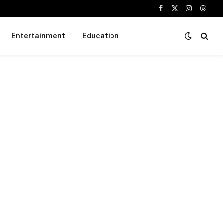
Facebook
X
Instagram
Threa
(Twitter)
Entertainment
Education