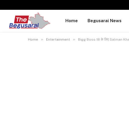
Home
Begusarai News
»
»
Home
Entertainment
Bigg Boss-18 के लिए Salman Khan ने 