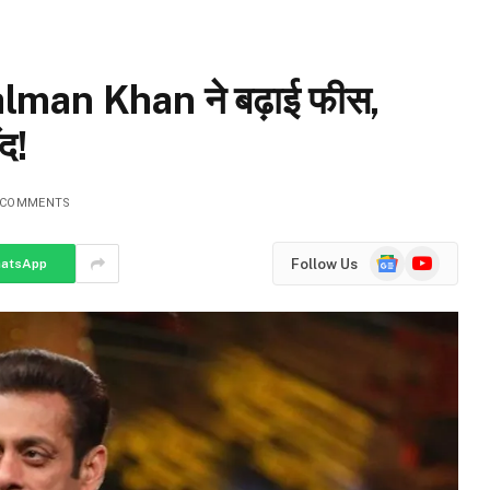
lman Khan ने बढ़ाई फीस,
द!
 COMMENTS
Google
YouTube
Follow Us
atsApp
News