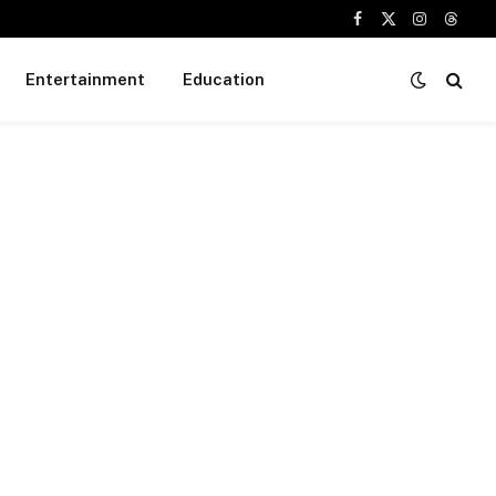
Facebook
X
Instagram
Threa
(Twitter)
Entertainment
Education